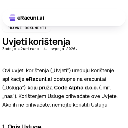
eRacuni.ai
Isprobaj demo
Kreni odmah →
PRAVNI DOKUMENTI
Uvjeti korištenja
Zadnje ažurirano: 4. srpnja 2026.
Ovi uvjeti korištenja („Uvjeti”) uređuju korištenje
aplikacije
eRacuni.ai
dostupne na eracuni.ai
(„Usluga”), koju pruža
Code Alpha d.o.o.
(„mi”,
„nas”). Korištenjem Usluge prihvaćate ove Uvjete.
Ako ih ne prihvaćate, nemojte koristiti Uslugu.
1. Opis Usluge